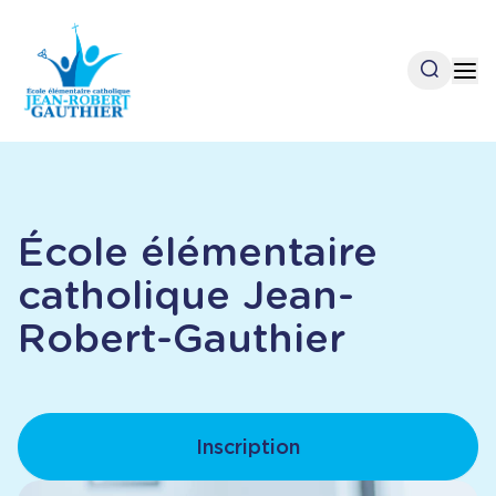
Aller
au
contenu
Open se
Op
principal
École élémentaire
catholique Jean-
Robert-Gauthier
Inscription