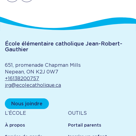
École élémentaire catholique Jean-Robert-
Gauthier
651, promenade Chapman Mills
Nepean, ON K2J 0W7
+16138200757
jrg@ecolecatholique.ca
Nous joindre
À
Outils
L’ÉCOLE
OUTILS
propos
À propos
Portail parents