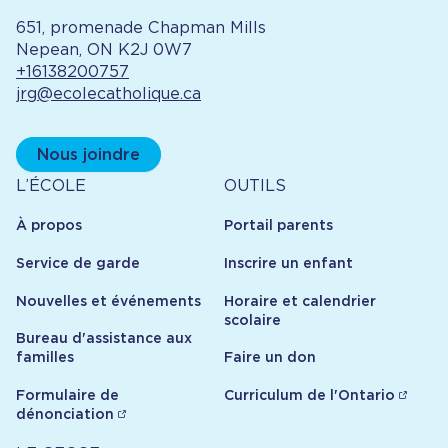
651, promenade Chapman Mills
Nepean, ON K2J 0W7
+16138200757
jrg@ecolecatholique.ca
Nous joindre
À
Outils
L’ÉCOLE
OUTILS
propos
À propos
Portail parents
Service de garde
Inscrire un enfant
Nouvelles et événements
Horaire et calendrier
scolaire
Bureau d'assistance aux
familles
Faire un don
Formulaire de
Curriculum de l'Ontario
dénonciation